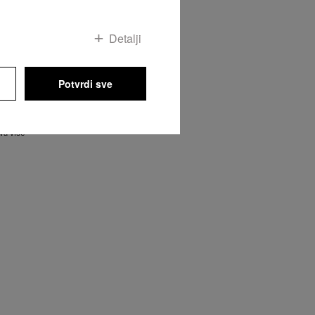
Detalji
 Click2open
Potvrdi sve
tno.
akše
u zbog čega
kretno
va više