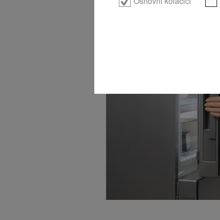
Osnovni kolačići
Click2open