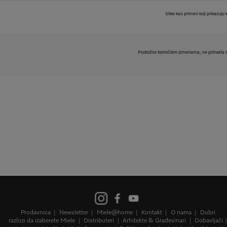
Slike kao primeri koji prikazuju 
Podložno tehničkim izmenama; ne prihvata s
Prodavnica
Newsletter
Miele@home
Kontakt
O nama
Dobri
razlozi da izaberete Miele
Distributeri
Arhitekte & Građevinari
Dobavljači