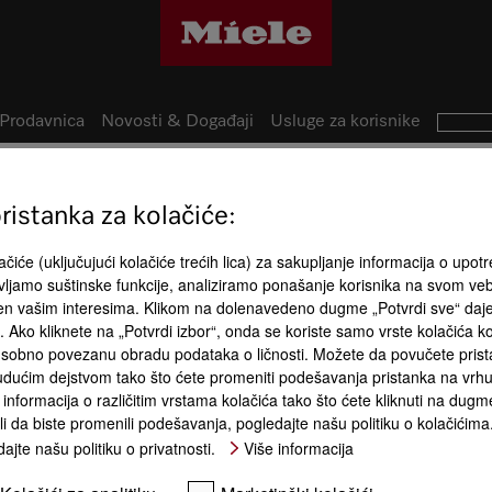
Prodavnica
Novosti & Događaji
Usluge za korisnike
istanka za kolačiće:
31
Prednosti 
izvoda
čiće (uključujući kolačiće trećih lica) za sakupljanje informacija o upotr
ljamo suštinske funkcije, analiziramo ponašanje korisnika na svom ve
đen vašim interesima. Klikom na dolenavedeno dugme „Potvrdi sve“ daj
ća. Ako kliknete na „Potvrdi izbor“, onda se koriste samo vrste kolačića 
sobno povezanu obradu podataka o ličnosti. Možete da povučete pristan
dućim dejstvom tako što ćete promeniti podešavanja pristanka na vrhu 
informacija o različitim vrstama kolačića tako što ćete kliknuti na dugme
li da biste promenili podešavanja, pogledajte našu politiku o kolačićima
nje
FlexiBoard
FlexiLight 2.0
Miele@hom
ajte našu politiku o privatnosti.
Više informacija
ta