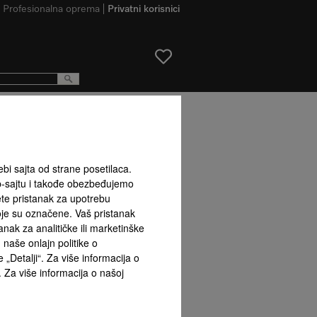
Profesionalna oprema
Privatni korisnici
proizvoda
ebi sajta od strane posetilaca.
b-sajtu i takođe obezbeđujemo
ete pristanak za upotrebu
koje su označene. Vaš pristanak
ak za analitičke ili marketinške
naše onlajn politike o
 „Detalji“. Za više informacija o
. Za više informacija o našoj
Unutrašnja vrata sa finim
e
podešavanjem
FlexiBoard
FlexiLigh