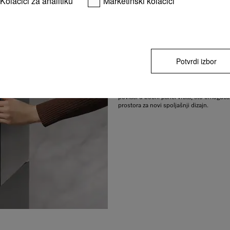
Kolačići za analitiku
Marketinški kolačići
Praktično i sakriveno
Samostojeći Miele frižideri sa funkcijom
Potvrdi izbor
mogu da se otvore posebno lako i elegan
Asistirano otvaranje omogućava mnogo l
suprotno delovanje na vakuum u frižider
se uređaj lakše otvara. Click2open se dis
povlači u bočni panel vrata, što omoguća
prostora za novi spoljašnji dizajn.