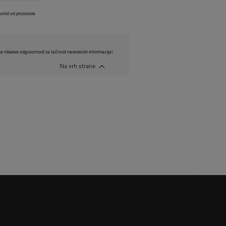
korist od proizvoda
e nikakva odgovornost za tačnost navedenih informacija!
Na vrh strane