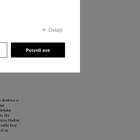
tom
To se vidi na
ektrične ploče
Detalji
veličine zona
h ploča za
Potvrdi sve
a direktno u
aje
ubitaka
to što
tivno hladne.
veliki broj
st za