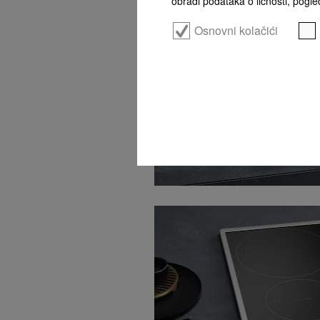
obradi podataka o ličnosti, pogled
Osnovni kolačići