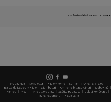
Podložno tehničkim izmenama; ne prihvata s
Prodavnica
Newsletter
Miele@home
Kontakt
O nama
Dobri
razlozi da izaberete Miele
Distributeri
Arhitekte & Građevinari
Dobavljači
Karijera
Mediji
Miele Corporate
Zaštita podataka
Uslovi korišćenja
Pravna napomena
Mapa sajta