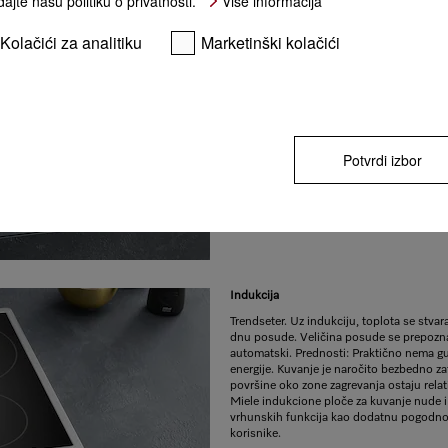
ajte našu politiku o privatnosti.
Više informacija
Električna
Kolačići za analitiku
Marketinški kolačići
Zone zagrevanja se greju grejnim elemen
smeštenom ispod staklokeramičke ploče. 
osnovu crvenog sjaja zone zagrevanja. El
za kuvanje serije CombiSet pružaju razne 
zagrevanja baš poput klasičnih električni
kuvanje.
Potvrdi izbor
Indukcija
Trendseter. Uz indukciju, toplota se stvar
dnu posude. Veličina posude se prepozn
automatski. Prednosti: Praktično nema g
energije. Kuvanje je naročito bezbedno za
površine oko zone zagrevanja ostaju rela
Miele indukcione ploče za kuvanje nude i 
vrhunskih funkcija kao dodatnu pogodno
korisnike.