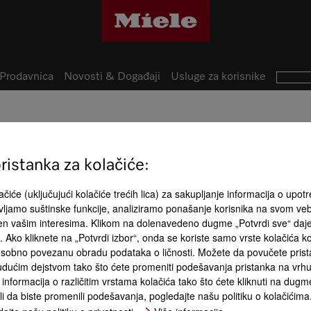
Prodavnica
Novosti & Događaji
Usluge za korisnike
istanka za kolačiće:
čiće (uključujući kolačiće trećih lica) za sakupljanje informacija o upotr
Egzotičan asortiman Miele
ljamo suštinske funkcije, analiziramo ponašanje korisnika na svom ve
CombiSet-ova
Različite veličine
đen vašim interesima. Klikom na dolenavedeno dugme „Potvrdi sve“ daj
Novi Miele e
ća. Ako kliknete na „Potvrdi izbor“, onda se koriste samo vrste kolačića 
odvodom na
sobno povezanu obradu podataka o ličnosti. Možete da povučete pristan
dućim dejstvom tako što ćete promeniti podešavanja pristanka na vrhu 
informacija o različitim vrstama kolačića tako što ćete kliknuti na dugme
 kulinarske navike
li da biste promenili podešavanja, pogledajte našu politiku o kolačićima