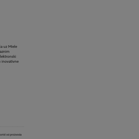
ća uz Miele
raznim
Elektronski
u inovativne
korist od proizvoda