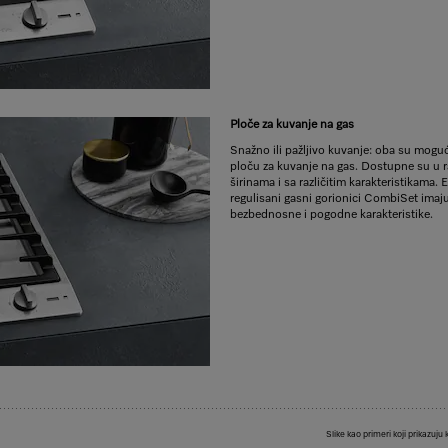
Ploče za kuvanje na gas
Snažno ili pažljivo kuvanje: oba su mogu
ploču za kuvanje na gas. Dostupne su u 
širinama i sa različitim karakteristikama. 
regulisani gasni gorionici CombiSet imaj
bezbednosne i pogodne karakteristike.
Slike kao primeri koji prikazuju 