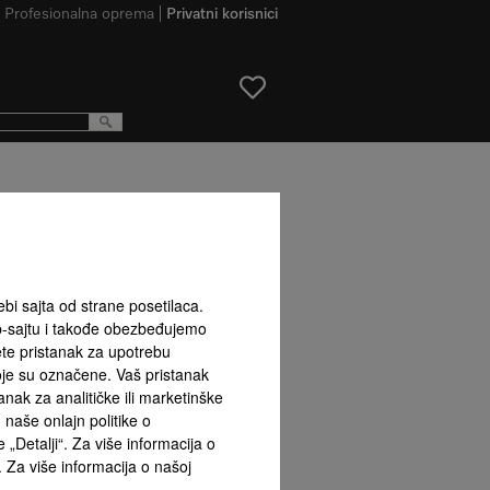
Profesionalna oprema
Privatni korisnici
ebi sajta od strane posetilaca.
b-sajtu i takođe obezbeđujemo
ete pristanak za upotrebu
kstraktor sa
Fleksibilne opcije ugradnje
koje su označene. Vaš pristanak
dole
ak za analitičke ili marketinške
naše onlajn politike o
 „Detalji“. Za više informacija o
. Za više informacija o našoj