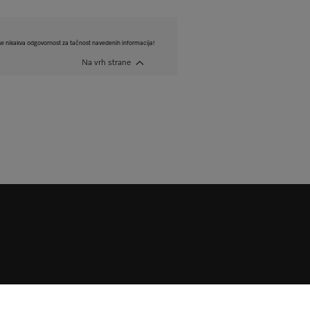
e nikakva odgovornost za tačnost navedenih informacija!
Na vrh strane