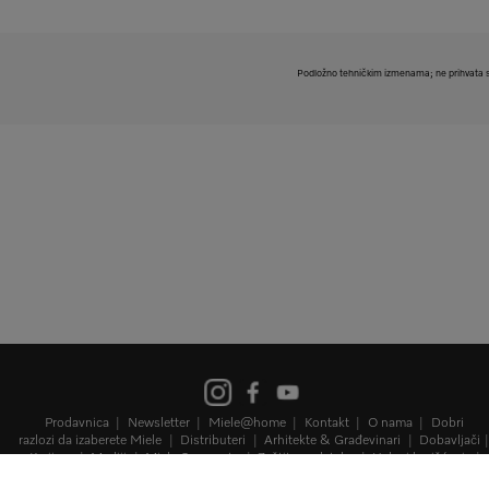
Podložno tehničkim izmenama; ne prihvata s
Prodavnica
Newsletter
Miele@home
Kontakt
O nama
Dobri
razlozi da izaberete Miele
Distributeri
Arhitekte & Građevinari
Dobavljači
Karijera
Mediji
Miele Corporate
Zaštita podataka
Uslovi korišćenja
Pravna napomena
Mapa sajta