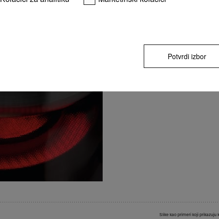
Odgovarajuća zona kuvanja za sve veliči
Uz Vario zone zagrevanja, šerpe raznih ve
Potvrdi izbor
da se stave bilo gde na ploču.
Slike kao primeri koji prikazuju 