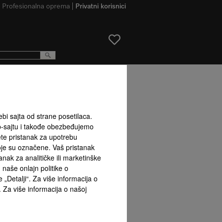
Profesionalna oprema
Privatni korisnici
proizvoda
ebi sajta od strane posetilaca.
b-sajtu i takođe obezbeđujemo
ete pristanak za upotrebu
Sigurnos
koje su označene. Vaš pristanak
ak za analitičke ili marketinške
naše onlajn politike o
 „Detalji“. Za više informacija o
. Za više informacija o našoj
eričke
Kosa kontrolna tabla
Indikatori
Sigurnosn