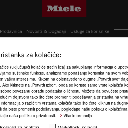
Prodavnica
Novosti & Događaji
Usluge za korisnike
istanka za kolačiće:
8
Prednosti 
izvoda
čiće (uključujući kolačiće trećih lica) za sakupljanje informacija o upotr
ljamo suštinske funkcije, analiziramo ponašanje korisnika na svom ve
đen vašim interesima. Klikom na dolenavedeno dugme „Potvrdi sve“ daj
Komfor rukovanja
ća. Ako kliknete na „Potvrdi izbor“, onda se koriste samo vrste kolačića 
sobno povezanu obradu podataka o ličnosti. Možete da povučete pristan
dućim dejstvom tako što ćete promeniti podešavanja pristanka na vrhu 
informacija o različitim vrstama kolačića tako što ćete kliknuti na dugme
li da biste promenili podešavanja, pogledajte našu politiku o kolačićima
Vario zona
ajte našu politiku o privatnosti.
Više informacija
vanja
CombiSet – kombinacija
Obrtne num
komande
Kolačići za analitiku
Marketinški kolačići