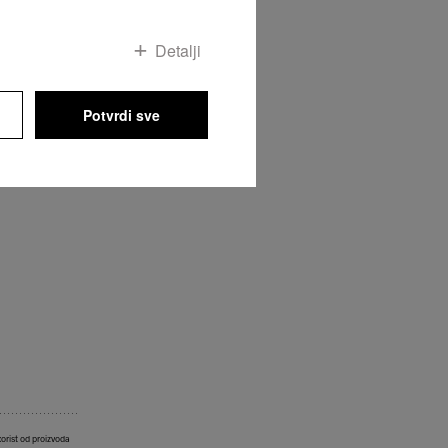
Detalji
ne posuda
ličina mogu
Potvrdi sve
korist od proizvoda