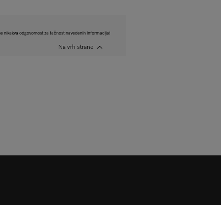
e nikakva odgovornost za tačnost navedenih informacija!
Na vrh strane