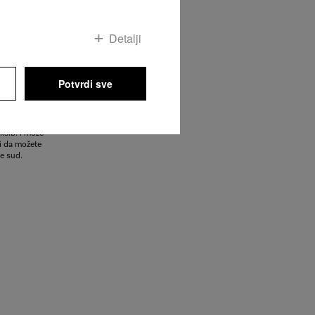
svežom vodom
Detalji
ma ili šerpama
Potvrdi sve
i maš. za
eliki predmeti
e činije se
pa predm. se
eksib. i može
či da možete
e sud.