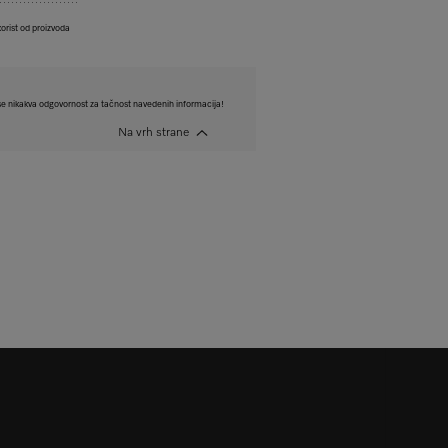
korist od proizvoda
e nikakva odgovornost za tačnost navedenih informacija!
Na vrh strane