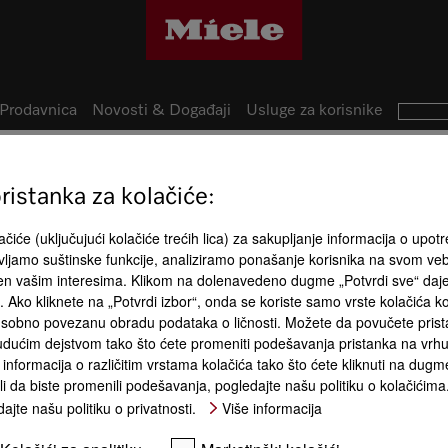
Prodavnica
Novosti & Događaji
Usluge za korisnike
istanka za kolačiće:
45
Prednosti 
izvoda
čiće (uključujući kolačiće trećih lica) za sakupljanje informacija o upotr
ljamo suštinske funkcije, analiziramo ponašanje korisnika na svom ve
đen vašim interesima. Klikom na dolenavedeno dugme „Potvrdi sve“ daj
ća. Ako kliknete na „Potvrdi izbor“, onda se koriste samo vrste kolačića 
sobno povezanu obradu podataka o ličnosti. Možete da povučete pristan
dućim dejstvom tako što ćete promeniti podešavanja pristanka na vrhu 
informacija o različitim vrstama kolačića tako što ćete kliknuti na dugme
li da biste promenili podešavanja, pogledajte našu politiku o kolačićima
Tehnologij
kasnost A
Priključak za toplu vodu
ajte našu politiku o privatnosti.
Više informacija
EcoFeedback