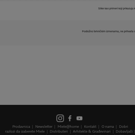
Slike kao primeri koji prikazuju 
Podložno tehničkim izmenama; ne prihvata s
Prodavnica
Newsletter
Miele@home
Kontakt
O nama
Dobri
razlozi da izaberete Miele
Distributeri
Arhitekte & Građevinari
Dobavljači