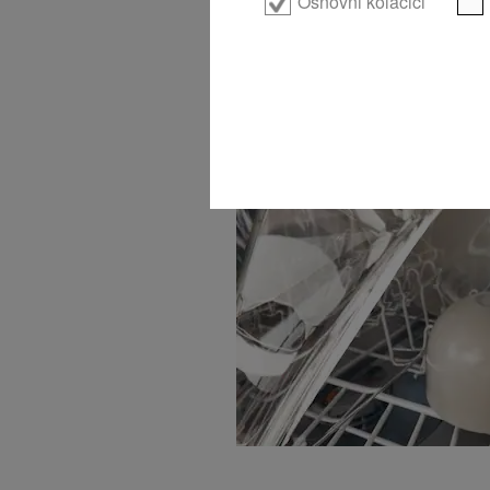
Osnovni kolačići
XL Assist