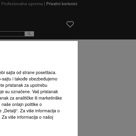
Profesionalna oprema
Privatni korisnici
proizvoda
ebi sajta od strane posetilaca.
b-sajtu i takođe obezbeđujemo
ete pristanak za upotrebu
koje su označene. Vaš pristanak
ak za analitičke ili marketinške
naše onlajn politike o
 „Detalji“. Za više informacija o
. Za više informacija o našoj
a EcoPower
Tajmer s
Mašina za pranje sudova
Delimično punjenje