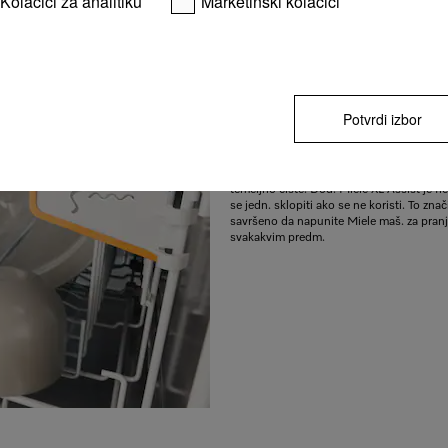
Kolačići za analitiku
Marketinški kolačići
Veliki predmeti se jednostavno fiksiraju
Bilo da se radi o činijama, vatrost. činija
Potvrdi izbor
– čak i veliki predmeti čvrsto stoje u korp
pranje sudova zahvalj. opciji XL Assist. V
se brzo mogu ubaciti u donju korpu, a mal
jednost. postavljaju ispod njih. Oba sku
temeljno čiste. Dod. Miele XL Assist je fl
se jedn. sklopiti ako se ne koristi. To zna
savršeno da napunite Miele maš. za pranj
svakakvim predm.