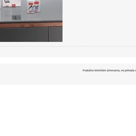
Podložno tehničkim izmenama; ne prihvata s