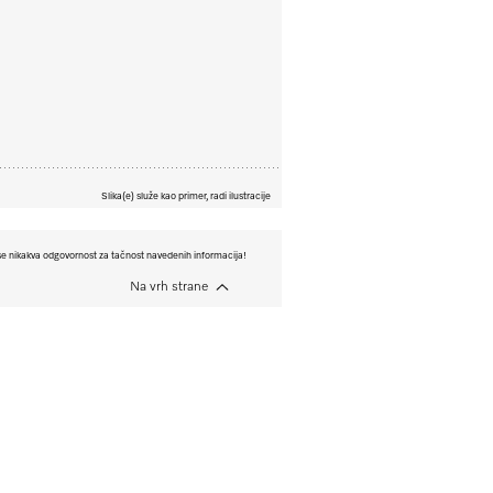
Slika(e) služe kao primer, radi ilustracije
e nikakva odgovornost za tačnost navedenih informacija!
Na vrh strane