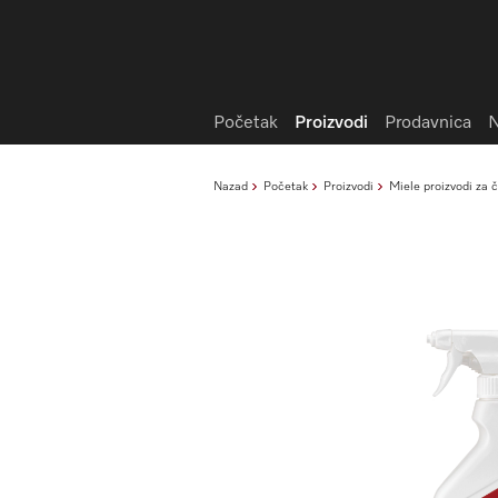
Lista želja
Početak
Proizvodi
Prodavnica
N
Nazad
Početak
Proizvodi
Miele proizvodi za 