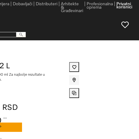
rijera
Dobavljači
Distributeri
Arhitekte
Profesionalna
Privatni
korisnici
&
oprema
Građevinari
2 L
0 ml Za najbolje rezultate u
u.
0 RSD
0
**
P
ta