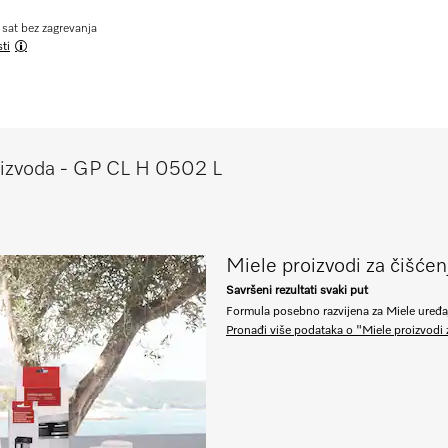
 sat bez zagrevanja
ti
roizvoda - GP CL H 0502 L
Miele proizvodi za čišćen
Savršeni rezultati svaki put
Formula posebno razvijena za Miele uređaj
Pronađi više podataka o "Miele proizvodi 