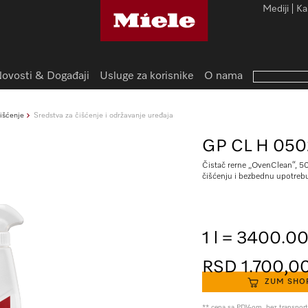
Mediji
Ka
ovosti & Događaji
Usluge za korisnike
O nama
čišćenje
Sredstva za čišćenje i održavanje uređaja
GP CL H 050
Čistač rerne „OvenClean“, 50
čišćenju i bezbednu upotreb
1 l = 3400.0
RSD 1.700,0
ZUM SHO
** cena sa PDV-om, bez transpor