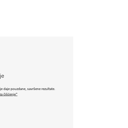
je
e daje pouzdane, savršene rezultate.
za čišćenje"