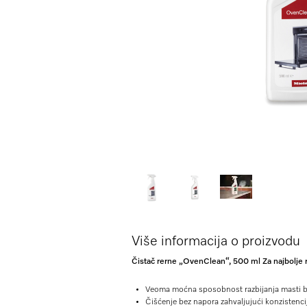
Više informacija o proizvodu
Čistač rerne „OvenClean“, 500 ml Za najbolje 
Veoma moćna sposobnost razbijanja masti be
Čišćenje bez napora zahvaljujući konzistencij