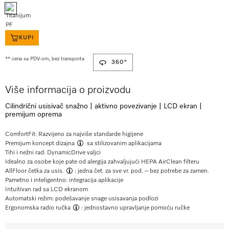
KUPI
** cena sa PDV-om, bez transporta
360°
Više informacija o proizvodu
Cilindrični usisivač snažno | aktivno povezivanje | LCD ekran |
premijum oprema
ComfortFit: Razvijeno za najviše standarde higijene
Premijum koncept dizajna
sa stilizovanim aplikacijama
Tihi i nežni rad: DynamicDrive valjci
Idealno za osobe koje pate od alergija zahvaljujući HEPA AirClean filteru
AllFloor četka za usis.
: jedna čet. za sve vr. pod. – bez potrebe za zamen.
Pametno i inteligentno: integracija aplikacije
Intuitivan rad sa LCD ekranom
Automatski režim: podešavanje snage usisavanja podlozi
Ergonomska radio ručka
: jednostavno upravljanje pomoću ručke