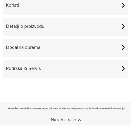
Koristi
Detalji o proizvodu
Dodatna oprema
Podrška & Servis
Podložno tehničkim izmenama; ne prihvata se nikakva odgovornost za tačnost navedenih informacija!
Na vrh strane