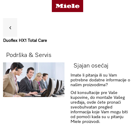
Duoflex HX1 Total Care
Koristi
Podrška & Servis
Sjajan osećaj
Detalji o proizvodu
Imate li pitanja ili su Vam
potrebne dodatne informacije o
našim proizvodima?
Dodatna oprema
Od konsultacije pre Vaše
kupovine, do montaže Vašeg
uređaja, ovde ćete pronaći
sveobuhvatan pregled
Podrška & Servis
informacija koje Vam mogu biti
od pomoći kada su u pitanju
Miele proizvodi.