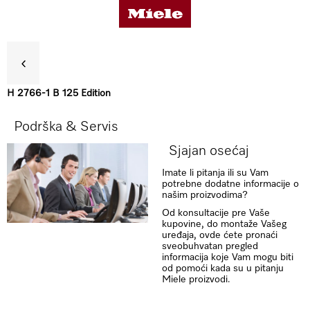
H 2766-1 B 125 Edition
Koristi
Podrška & Servis
Sjajan osećaj
Detalji o proizvodu
Imate li pitanja ili su Vam
potrebne dodatne informacije o
našim proizvodima?
Dodatna oprema
Od konsultacije pre Vaše
kupovine, do montaže Vašeg
uređaja, ovde ćete pronaći
sveobuhvatan pregled
Podrška & Servis
informacija koje Vam mogu biti
od pomoći kada su u pitanju
Miele proizvodi.