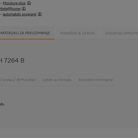
 –
Moisture plus
Miele@home
 –
automatski programi
MATERIJALI ZA PREUZIMANJE
PODRŠKA & SERVIS
DODATNA OPREM
 H 7264 B
 podaci/ BIM podaci
Crteži za montažu
Ekološke informacije
ažu