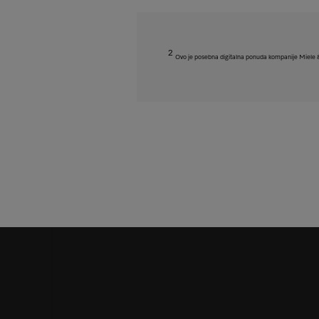
2
Ovo je posebna digitalna ponuda kompanije Miele & Ci