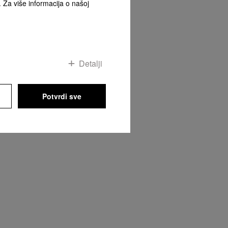
. Za više informacija o našoj
ta
Detalji
Potvrdi sve