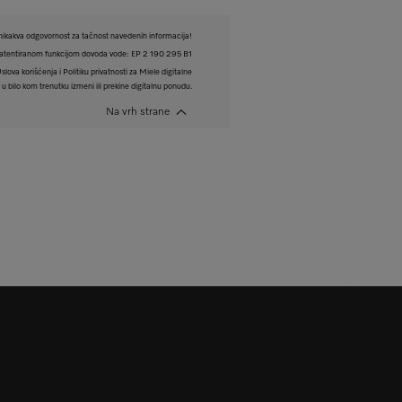
ikakva odgovornost za tačnost navedenih informacija!
atentiranom funkcijom dovoda vode: EP 2 190 295 B1
ova korišćenja i Politiku privatnosti za Miele digitalne
 bilo kom trenutku izmeni ili prekine digitalnu ponudu.
Na vrh strane