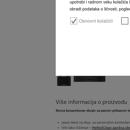
upotrebi i radnom veku kolačića i
obradi podataka o ličnosti, pogled
Osnovni kolačići
Više informacija o proizvodu
Rerna besprekoran dizajn sa jasnim prikazom te
Jasan tekst na disp. sa senzorskim kontrola
Vrlo lako čišćenje –
PerfectClean završna ob