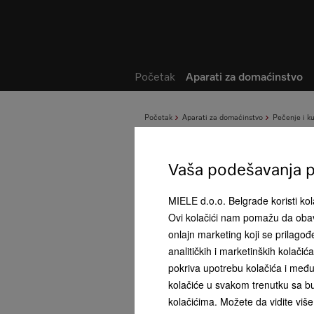
Lista želja
Početak
Aparati za domaćinstvo
Početak
Aparati za domaćinstvo
Pečenje i k
Vaša podešavanja pr
MIELE d.o.o. Belgrade koristi kola
Ovi kolačići nam pomažu da obav
onlajn marketing koji se prilago
analitičkih i marketinških kolači
pokriva upotrebu kolačića i među
kolačiće u svakom trenutku sa bu
kolačićima. Možete da vidite više 