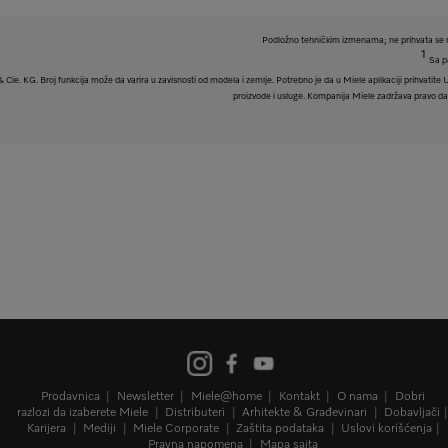
Podložno tehničkim izmenama; ne prihvata se n
1
Sa p
e. KG. Broj funkcija može da varira u zavisnosti od modela i zemlje. Potrebno je da u Miele aplikaciji prihvatite Usl
proizvode i usluge. Kompanija Miele zadržava pravo da u
Prodavnica
Newsletter
Miele@home
Kontakt
O nama
Dobri
razlozi da izaberete Miele
Distributeri
Arhitekte & Građevinari
Dobavljači
Karijera
Mediji
Miele Corporate
Zaštita podataka
Uslovi korišćenja
Pravna napomena
Mapa sajta