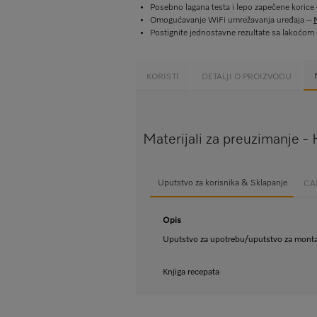
Posebno lagana testa i lepo zapečene korice
Omogućavanje WiFi umrežavanja uređaja –
Postignite jednostavne rezultate sa lakoćom
KORISTI
DETALJI O PROIZVODU
Materijali za preuzimanje -
Uputstvo za korisnika & Sklapanje
CAD
Opis
Uputstvo za upotrebu/uputstvo za mont
Knjiga recepata