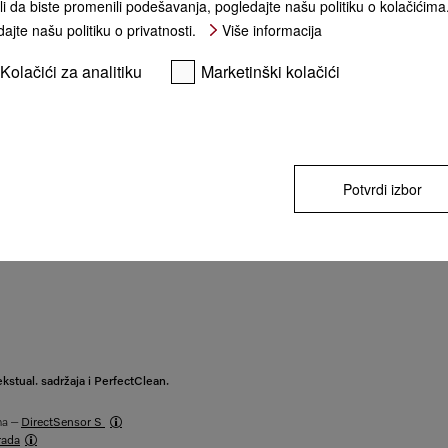
li da biste promenili podešavanja, pogledajte našu politiku o kolačićima
ajte našu politiku o privatnosti.
Više informacija
KUPI
Kolačići za analitiku
Marketinški kolačići
** cena sa PDV-om, bez transpor
Potvrdi izbor
kstual. sadržaja i PerfectClean.
ma –
DirectSensor S
rada