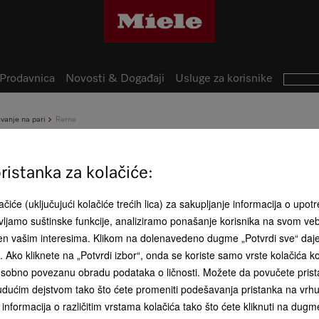
Prodavnica
Novosti & Događaji
Usluge za korisnike
uvanje na pari
Rerne
H 7264 B
istanka za kolačiće:
Rerna besprekoran dizajn sa j
PerfectClean.
čiće (uključujući kolačiće trećih lica) za sakupljanje informacija o upotr
Product fi
ljamo suštinske funkcije, analiziramo ponašanje korisnika na svom ve
đen vašim interesima. Klikom na dolenavedeno dugme „Potvrdi sve“ daj
ća. Ako kliknete na „Potvrdi izbor“, onda se koriste samo vrste kolačića 
sobno povezanu obradu podataka o ličnosti. Možete da povučete pristan
RSD 200.00
dućim dejstvom tako što ćete promeniti podešavanja pristanka na vrhu 
informacija o različitim vrstama kolačića tako što ćete kliknuti na dugme
Boja proizvoda:
Inoks/Clean