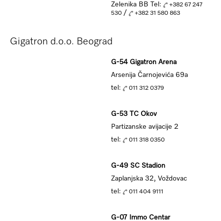
Zelenika BB Tel:
+382 67 247
/
530
+382 31 580 863
Gigatron d.o.o. Beograd
G-54 Gigatron Arena
Arsenija Čarnojevića 69a
tel:
011 312 0379
G-53 TC Okov
Partizanske avijacije 2
tel:
011 318 0350
G-49 SC Stadion
Zaplanjska 32, Voždovac
tel:
011 404 9111
G-07 Immo Centar