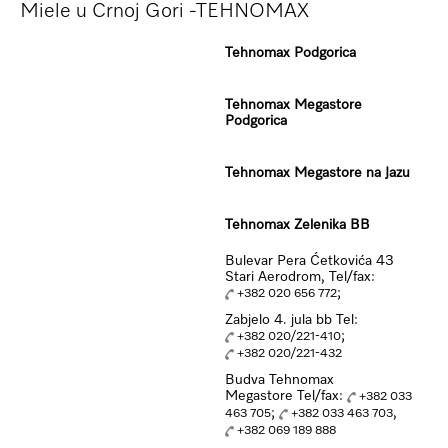
Miele u Crnoj Gori -TEHNOMAX
Tehnomax Podgorica
Tehnomax Megastore
Podgorica
Tehnomax Megastore na Jazu
Tehnomax Zelenika BB
Bulevar Pera Ćetkovića 43
Stari Aerodrom, Tel/fax:
;
+382 020 656 772
Zabjelo 4. jula bb Tel:
;
+382 020/221-410
+382 020/221-432
Budva Tehnomax
Megastore Tel/fax:
+382 033
;
,
463 705
+382 033 463 703
+382 069 189 888