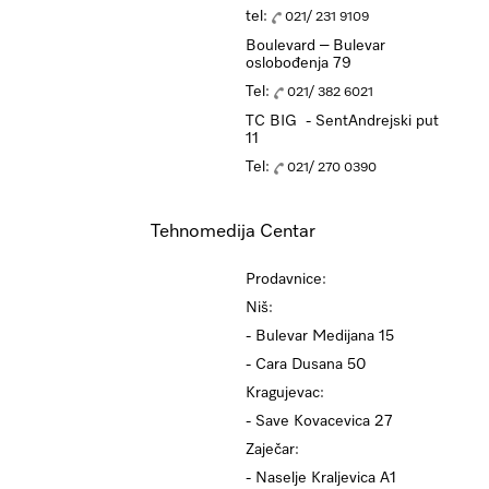
tel:
021/ 231 9109
Boulevard – Bulevar
oslobođenja 79
Tel:
021/ 382 6021
TC BIG - SentAndrejski put
11
Tel:
021/ 270 0390
Tehnomedija Centar
Prodavnice:
Niš:
- Bulevar Medijana 15
- Cara Dusana 50
Kragujevac:
- Save Kovacevica 27
Zaječar:
- Naselje Kraljevica A1