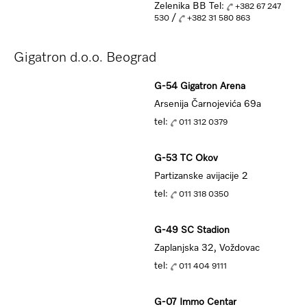
Zelenika BB Tel:
+382 67 247
/
530
+382 31 580 863
Gigatron d.o.o. Beograd
G-54 Gigatron Arena
Arsenija Čarnojevića 69a
tel:
011 312 0379
G-53 TC Okov
Partizanske avijacije 2
tel:
011 318 0350
G-49 SC Stadion
Zaplanjska 32, Voždovac
tel:
011 404 9111
G-07 Immo Centar