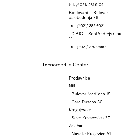
tel:
021/ 231 9109
Boulevard – Bulevar
oslobođenja 79
Tel:
021/ 382 6021
TC BIG - SentAndrejski put
11
Tel:
021/ 270 0390
Tehnomedija Centar
Prodavnice:
Niš:
- Bulevar Medijana 15
- Cara Dusana 50
Kragujevac:
- Save Kovacevica 27
Zaječar:
- Naselje Kraljevica A1