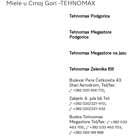
Miele u Crnoj Gori -TEHNOMAX
Tehnomax Podgorica
Tehnomax Megastore
Podgorica
Tehnomax Megastore na Jazu
Tehnomax Zelenika BB
Bulevar Pera Ćetkovića 43
Stari Aerodrom, Tel/fax:
;
+382 020 656 772
Zabjelo 4. jula bb Tel:
;
+382 020/221-410
+382 020/221-432
Budva Tehnomax
Megastore Tel/fax:
+382 033
;
,
463 705
+382 033 463 703
+382 069 189 888