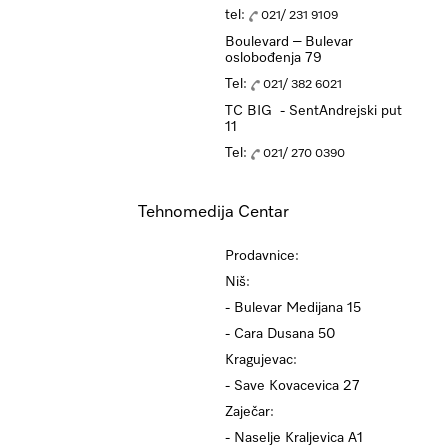
tel:
021/ 231 9109
Boulevard – Bulevar
oslobođenja 79
Tel:
021/ 382 6021
TC BIG - SentAndrejski put
11
Tel:
021/ 270 0390
Tehnomedija Centar
Prodavnice:
Niš:
- Bulevar Medijana 15
- Cara Dusana 50
Kragujevac:
- Save Kovacevica 27
Zaječar:
- Naselje Kraljevica A1