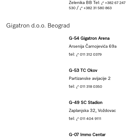
Zelenika BB Tel:
+382 67 247
/
530
+382 31 580 863
Gigatron d.o.o. Beograd
G-54 Gigatron Arena
Arsenija Čarnojevića 69a
tel:
011 312 0379
G-53 TC Okov
Partizanske avijacije 2
tel:
011 318 0350
G-49 SC Stadion
Zaplanjska 32, Voždovac
tel:
011 404 9111
G-07 Immo Centar