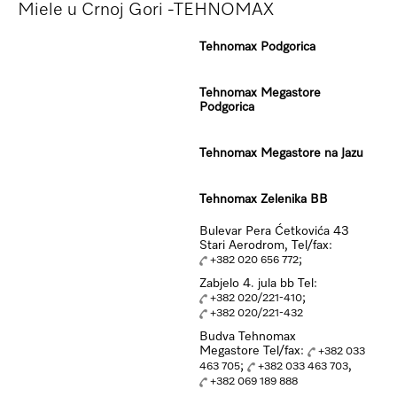
Miele u Crnoj Gori -TEHNOMAX
Tehnomax Podgorica
Tehnomax Megastore
Podgorica
Tehnomax Megastore na Jazu
Tehnomax Zelenika BB
Bulevar Pera Ćetkovića 43
Stari Aerodrom, Tel/fax:
;
+382 020 656 772
Zabjelo 4. jula bb Tel:
;
+382 020/221-410
+382 020/221-432
Budva Tehnomax
Megastore Tel/fax:
+382 033
;
,
463 705
+382 033 463 703
+382 069 189 888