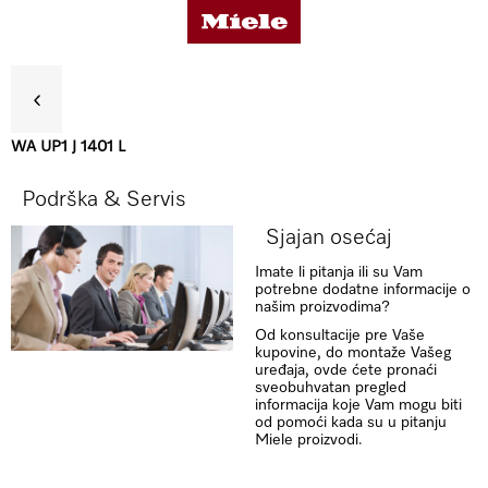
WA UP1 J 1401 L
Koristi
Podrška & Servis
Sjajan osećaj
Podrška & Servis
Imate li pitanja ili su Vam
potrebne dodatne informacije o
našim proizvodima?
Od konsultacije pre Vaše
kupovine, do montaže Vašeg
uređaja, ovde ćete pronaći
sveobuhvatan pregled
informacija koje Vam mogu biti
od pomoći kada su u pitanju
Miele proizvodi.