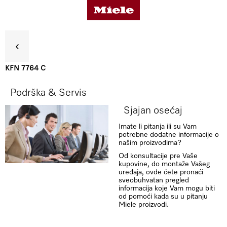
KFN 7764 C
Koristi
Podrška & Servis
Sjajan osećaj
Detalji o proizvodu
Imate li pitanja ili su Vam
potrebne dodatne informacije o
našim proizvodima?
Dodatna oprema
Od konsultacije pre Vaše
kupovine, do montaže Vašeg
uređaja, ovde ćete pronaći
sveobuhvatan pregled
Podrška & Servis
informacija koje Vam mogu biti
od pomoći kada su u pitanju
Miele proizvodi.
Kombinacija jedan do drugog