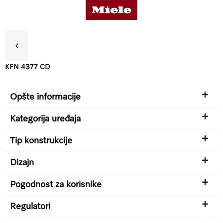
KFN 4377 CD
Koristi
Opšte informacije
Detalji o proizvodu
Kategorija uređaja
Tip konstrukcije
Dodatna oprema
Dizajn
Pogodnost za korisnike
Podrška & Servis
Regulatori