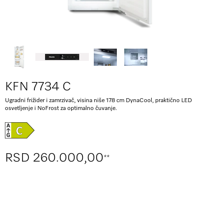
KFN 7734 C
Ugradni frižider i zamrzivač, visina niše 178 cm DynaCool, praktično LED
osvetljenje i NoFrost za optimalno čuvanje.
RSD 260.000,00
**