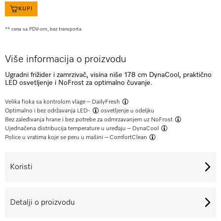
KUPI
** cena sa PDV-om, bez transporta
Više informacija o proizvodu
Ugradni frižider i zamrzivač, visina niše 178 cm DynaCool, praktično
LED osvetljenje i NoFrost za optimalno čuvanje.
Velika fioka sa kontrolom vlage –
DailyFresh
Optimalno i bez održavanja
LED-
osvetljenje u odeljku
Bez zaleđivanja hrane i bez potrebe za odmrzavanjem uz
NoFrost
Ujednačena distribucija temperature u uređaju –
DynaCool
Police u vratima koje se peru u mašini –
ComfortClean
Koristi
Detalji o proizvodu