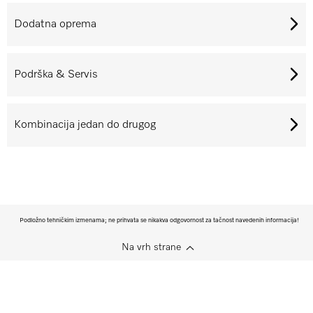
Dodatna oprema
Podrška & Servis
Kombinacija jedan do drugog
Podložno tehničkim izmenama; ne prihvata se nikakva odgovornost za tačnost navedenih informacija!
Na vrh strane