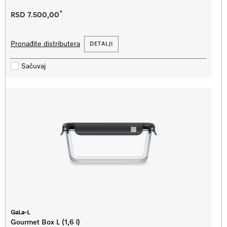
*
RSD 7.500,00
Pronađite distributera
DETALJI
Sačuvaj
GaLa-L
Gourmet Box L (1,6 l)