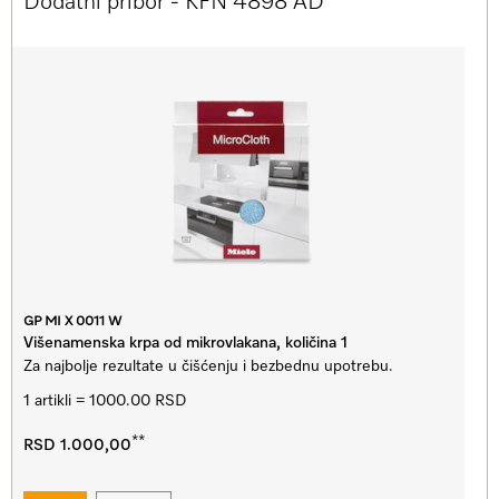
Dodatni pribor - KFN 4898 AD
GP MI X 0011 W
Višenamenska krpa od mikrovlakana, količina 1
Za najbolje rezultate u čišćenju i bezbednu upotrebu.
1 artikli = 1000.00 RSD
**
RSD 1.000,00