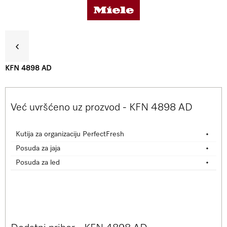
KFN 4898 AD
Koristi
Već uvršćeno uz prozvod - KFN 4898 AD
Detalji o proizvodu
Kutija za organizaciju PerfectFresh
•
Posuda za jaja
•
Dodatna oprema
Posuda za led
•
Podrška & Servis