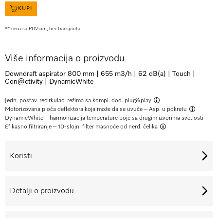
KUPI
** cena sa PDV-om, bez transporta
Više informacija o proizvodu
Downdraft aspirator 800 mm | 655 m3/h | 62 dB(a) | Touch |
Con@ctivity | DynamicWhite
Jedn. postav. recirkulac. režima sa
kompl. dod. plug&play
Motorizovana ploča deflektora koja može da se uvuče –
Asp. u pokretu
DynamicWhite – harmonizacija temperature boje sa drugim izvorima svetlosti
Efikasno filtriranje –
10-slojni filter masnoće od nerđ. čelika
Koristi
Detalji o proizvodu