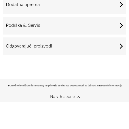
Dodatna oprema
Podrška & Servis
Odgovarajući proizvodi
Podložno tehničkim izmenama; ne prihvata se nikakva odgovornost za tačnost navedenih informacija!
Na vrh strane