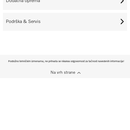
Dodatna oprema
Podrška & Servis
Podložno tehničkim izmenama; ne prihvata se nikakva odgovornost za tačnost navedenih informacija!
Na vrh strane