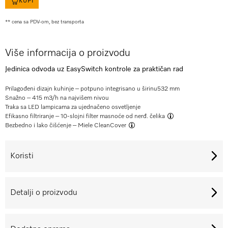
KUPI
** cena sa PDV-om, bez transporta
Više informacija o proizvodu
Jedinica odvoda uz EasySwitch kontrole za praktičan rad
Prilagođeni dizajn kuhinje – potpuno integrisano u širinu532 mm
Snažno – 415 m3/h na najvišem nivou
Traka sa LED lampicama za ujednačeno osvetljenje
Efikasno filtriranje –
10-slojni filter masnoće od nerđ. čelika
Bezbedno i lako čišćenje –
Miele CleanCover
Koristi
Detalji o proizvodu