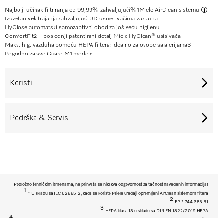
Najbolji učinak filtriranja od 99,99% zahvaljujući%
1
Miele AirClean sistemu
Izuzetan vek trajanja zahvaljujući 3D usmerivačima vazduha
HyClose automatski samozaptivni obod za još veću higijenu
ComfortFit
2
– poslednji patentirani detalj Miele HyClean® usisivača
Maks. hig. vazduha pomoću HEPA filtera: idealno za osobe sa alerijama
3
Pogodno za sve Guard M1 modele
Koristi
Podrška & Servis
Podložno tehničkim izmenama; ne prihvata se nikakva odgovornost za tačnost navedenih informacija!
1
* U skladu sa IEC 62885-2, kada se koriste Miele uređaji opremljeni AirClean sistemom filtera
2
EP 2 744 383 B1
3
HEPA klasa 13 u skladu sa DIN EN 1822/2019 HEPA
4