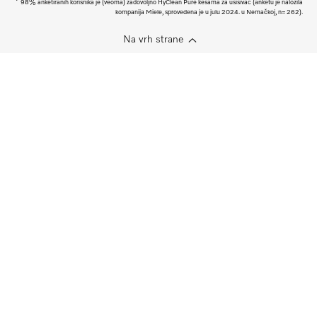
98% anketiranih korisnika je (veoma) zadovoljno HyClean Pure kesama za usisivač (anketu je naložila
kompanija Miele, sprovedena je u julu 2024. u Nemačkoj, n= 262).
Na vrh strane