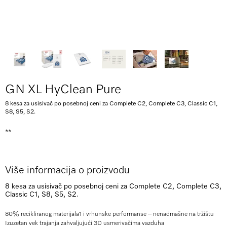
GN XL HyClean Pure
8 kesa za usisivač po posebnoj ceni za Complete C2, Complete C3, Classic C1,
S8, S5, S2.
**
Više informacija o proizvodu
8 kesa za usisivač po posebnoj ceni za Complete C2, Complete C3,
Classic C1, S8, S5, S2.
80% recikliranog materijala
1
i vrhunske performanse – nenadmašne na tržištu
Izuzetan vek trajanja zahvaljujući 3D usmerivačima vazduha