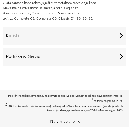
Čista zamena kesa zahvaljujući automatskom zatvaranju kese
Maksimalna efikasnost usisavanja pri niskoj snazi
8 kesa za usisivač, 2 zašt. za motor i 2 izduvna filtera
uklj. za Complete C2, Complete C3, Classic C1, S8, S5, S2
Koristi
Podrška & Servis
Podložno tehničkim izmenama; ne prihvata se nikakva odgovornost za tačnost navedenih informacija!
1
sa tolerancijom od +/-5%
2
98% anketiranih korisnika je (veoma) zadovoljno HyClean Pure kesama za usisivač (anketu je naložila
kompanija Miele, sprovedena je u julu 2024. u Nemačkoj, n= 262).
Na vrh strane