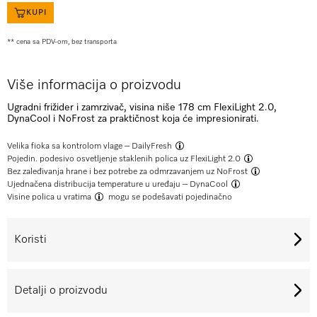
KUPI
** cena sa PDV-om, bez transporta
Više informacija o proizvodu
Ugradni frižider i zamrzivač, visina niše 178 cm FlexiLight 2.0,
DynaCool i NoFrost za praktičnost koja će impresionirati.
Velika fioka sa kontrolom vlage –
DailyFresh
Pojedin. podesivo osvetljenje staklenih polica uz
FlexiLight 2.0
Bez zaleđivanja hrane i bez potrebe za odmrzavanjem uz
NoFrost
Ujednačena distribucija temperature u uređaju –
DynaCool
Visine polica u vratima
mogu se podešavati pojedinačno
Koristi
Detalji o proizvodu