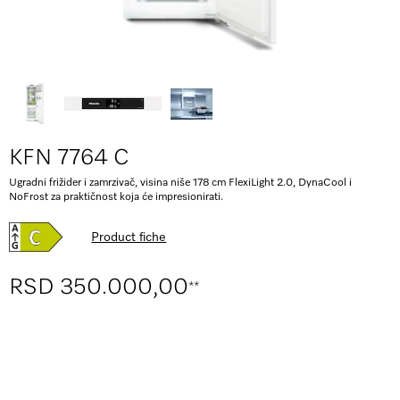
KFN 7764 C
Ugradni frižider i zamrzivač, visina niše 178 cm FlexiLight 2.0, DynaCool i
NoFrost za praktičnost koja će impresionirati.
Product fiche
RSD 350.000,00
**