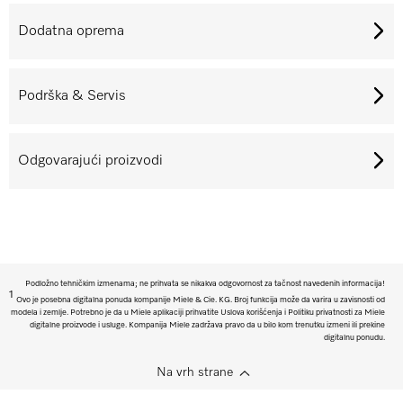
Dodatna oprema
Podrška & Servis
Odgovarajući proizvodi
Podložno tehničkim izmenama; ne prihvata se nikakva odgovornost za tačnost navedenih informacija!
1
Ovo je posebna digitalna ponuda kompanije Miele & Cie. KG. Broj funkcija može da varira u zavisnosti od
modela i zemlje. Potrebno je da u Miele aplikaciji prihvatite Uslova korišćenja i Politiku privatnosti za Miele
digitalne proizvode i usluge. Kompanija Miele zadržava pravo da u bilo kom trenutku izmeni ili prekine
digitalnu ponudu.
Na vrh strane