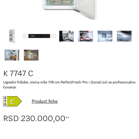
K 7747 C
Ugradni frižider, visina niše 178 cm PerfectFresh Pro i DynaCool za profesionalno
čuvanje.
Product fiche
RSD 230.000,00
**