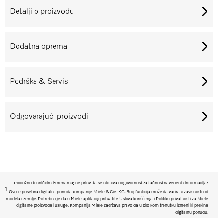
Detalji o proizvodu
Dodatna oprema
Podrška & Servis
Odgovarajući proizvodi
Podložno tehničkim izmenama; ne prihvata se nikakva odgovornost za tačnost navedenih informacija!
1
Ovo je posebna digitalna ponuda kompanije Miele & Cie. KG. Broj funkcija može da varira u zavisnosti od
modela i zemlje. Potrebno je da u Miele aplikaciji prihvatite Uslova korišćenja i Politiku privatnosti za Miele
digitalne proizvode i usluge. Kompanija Miele zadržava pravo da u bilo kom trenutku izmeni ili prekine
digitalnu ponudu.