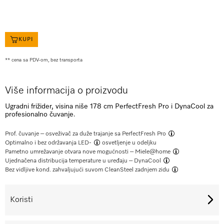
KUPI
** cena sa PDV-om, bez transporta
Više informacija o proizvodu
Ugradni frižider, visina niše 178 cm PerfectFresh Pro i DynaCool za
profesionalno čuvanje.
Prof. čuvanje – osveživač za duže trajanje sa
PerfectFresh Pro
Optimalno i bez održavanja
LED-
osvetljenje u odeljku
Pametno umrežavanje otvara nove mogućnosti –
Miele@home
Ujednačena distribucija temperature u uređaju –
DynaCool
Bez vidljive kond. zahvaljujući suvom
CleanSteel zadnjem zidu
Koristi