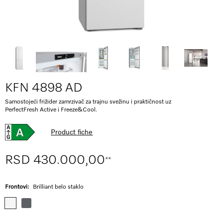
KFN 4898 AD
Samostojeći frižider zamrzivač za trajnu svežinu i praktičnost uz
PerfectFresh Active i Freeze&Cool.
Product fiche
RSD 430.000,00
**
Frontovi:
Brilliant belo staklo