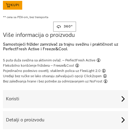
KUPI
** cena sa PDV-om, bez transporta
360°
Više informacija o proizvodu
Samostojeći frižider zamrzivač za trajnu svežinu i praktičnost uz
PerfectFresh Active i Freeze&Cool.
5 puta duža svežina sa aktivnim ovlaž. –
PerfectFresh Active
Fleksibilno korišćenje frižidera –
Freeze&Cool
Pojedinačno podesivo osvetlj. staklenih polica uz
FlexiLight 2.0
Uređaji bez ručke se lako otvaraju zahvaljujući opciji
Click2open
Bez zaleđivanja hrane i bez potrebe za odmrzavanjem uz
NoFrost
Koristi
Detalji o proizvodu