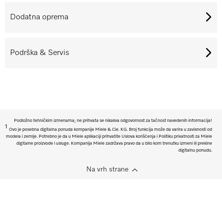
Dodatna oprema
Podrška & Servis
Podložno tehničkim izmenama; ne prihvata se nikakva odgovornost za tačnost navedenih informacija!
1
Ovo je posebna digitalna ponuda kompanije Miele & Cie. KG. Broj funkcija može da varira u zavisnosti od
modela i zemlje. Potrebno je da u Miele aplikaciji prihvatite Uslova korišćenja i Politiku privatnosti za Miele
digitalne proizvode i usluge. Kompanija Miele zadržava pravo da u bilo kom trenutku izmeni ili prekine
digitalnu ponudu.
Na vrh strane