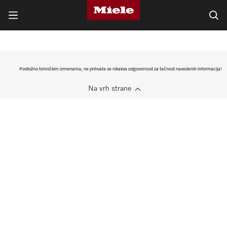
Podložno tehničkim izmenama; ne prihvata se nikakva odgovornost za tačnost navedenih informacija!
Na vrh strane