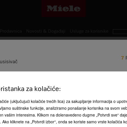
Prodavnica
Novosti & Događaji
Usluge za korisnike
Cilindrični usisivači
7
Guard M1
 usisivač
Cilindrični usisivač snažno us
integrisani dodaci | podesiva
istanka za kolačiće:
čiće (uključujući kolačiće trećih lica) za sakupljanje informacija o upotr
RSD 32.000
ljamo suštinske funkcije, analiziramo ponašanje korisnika na svom ve
HyClean Pure CO
đen vašim interesima. Klikom na dolenavedeno dugme „Potvrdi sve“ daj
Boja proizvoda:
Tamnožuto
ća. Ako kliknete na „Potvrdi izbor“, onda se koriste samo vrste kolačića 