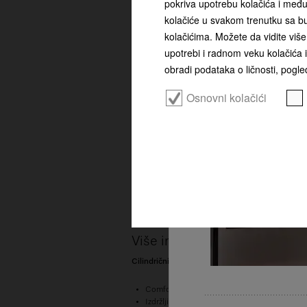
pokriva upotrebu kolačića i među
HyClean Pure 
kolačiće u svakom trenutku sa bu
kolačićima. Možete da vidite više 
upotrebi i radnom veku kolačića i
obradi podataka o ličnosti, pogled
Osnovni kolačići
36
Više informacija o proizvodu
Cilindrični usisivač snažno usisavanje | AirClean 
ComfortFit: Razvijeno za najviše standarde h
Izdržljivo: testirano u uslovima ekvivalentn