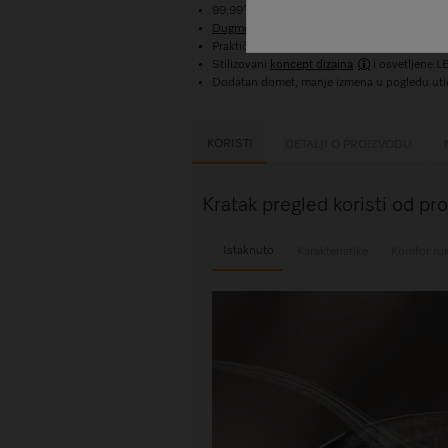
99,99%
2
kapaciteta zadržavanja prašine uz A
Dugme za prom. režima
: jednost. podes. 
Praktična odeljak sa kompletom sa tri eleme
Stilizovani
koncept dizajna
i osvetljene L
Dodatan domet, manje izmena u pogledu uti
KORISTI
DETALJI O PROIZVODU
Kratak pregled koristi od p
Istaknuto
Karakteristike
Komfor ru