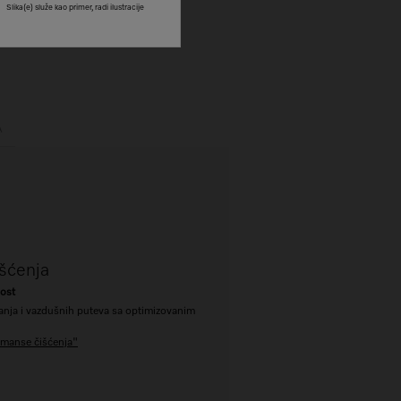
Slika(e) služe kao primer, radi ilustracije
A
šćenja
nost
anja i vazdušnih puteva sa optimizovanim
rmanse čišćenja"