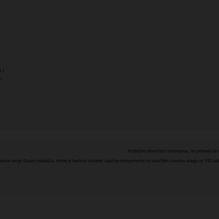
 i
.
"
Podložno tehničkim izmenama; ne prihvata se n
irane serije Guard usisivača, Miele je testirao modele i ključne komponente na različitim nivoima snage za 750 sat