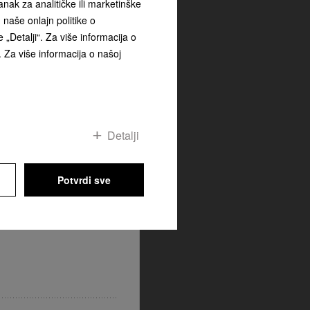
ak za analitičke ili marketinške
naše onlajn politike o
 „Detalji“. Za više informacija o
sisivač
ta
. Za više informacija o našoj
an Pure CO, koje su
m modela Guard M1, savršeno
u i pružaju izvanredne
t. Automatski sistem
it obezbeđuje hermetičku vezu
uređaja i odgovoran je za
rašine – čime se štiti
Detalji
imalna filtracija.
Potvrdi sve