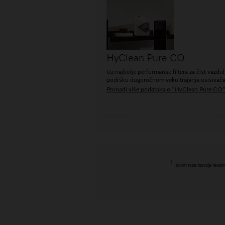
HyClean Pure CO
Uz najbolje performanse filtera za čist vazduh
podršku dugoročnom veku trajanja usisivača
Pronađi više podataka o "HyClean Pure CO
1
Tokom faze razvoja reklam