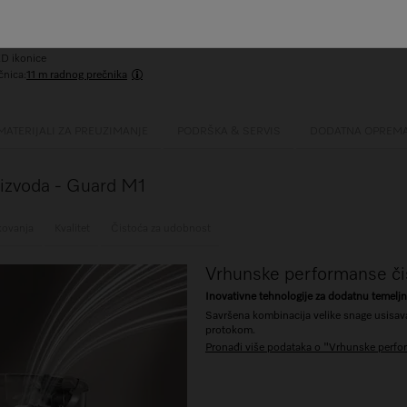
irClean filter
snagu usis. u skladu sa svojim potr.
nta za dodatnu praktičnost
ED ikonice
čnica:
11 m radnog prečnika
MATERIJALI ZA PREUZIMANJE
PODRŠKA & SERVIS
DODATNA OPREM
roizvoda - Guard M1
kovanja
Kvalitet
Čistoća za udobnost
Vrhunske performanse či
Inovativne tehnologije za dodatnu temelj
Savršena kombinacija velike snage usisav
protokom.
Pronađi više podataka o "Vrhunske perfo