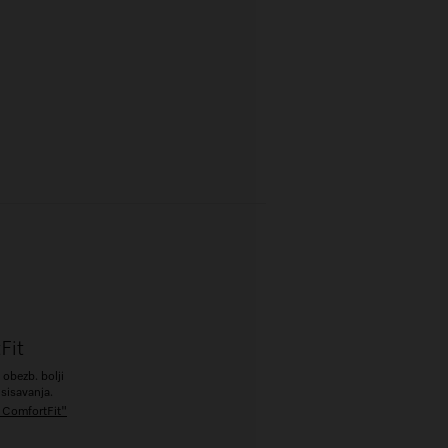
Fit
 obezb. bolji
sisavanja.
a ComfortFit"