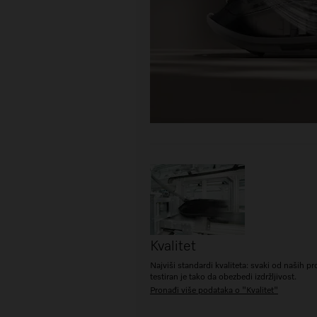
Kvalitet
Najviši standardi kvaliteta: svaki od naših p
testiran je tako da obezbedi izdržljivost.
Pronađi više podataka o "Kvalitet"