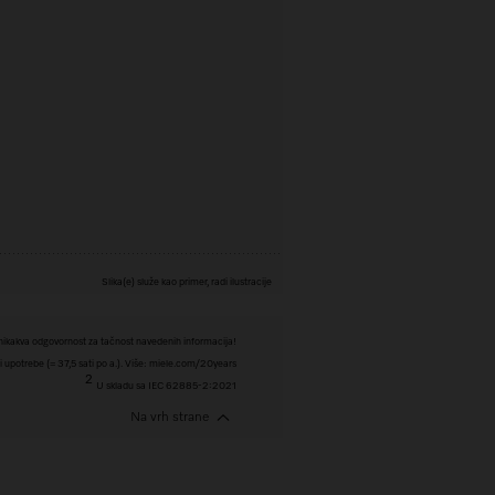
Slika(e) služe kao primer, radi ilustracije
ikakva odgovornost za tačnost navedenih informacija!
i upotrebe (= 37,5 sati po a.). Više: miele.com/20years
2
U skladu sa IEC 62885-2:2021
Na vrh strane