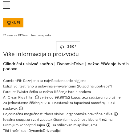
KUPI
** cena sa PDV-om, bez transporta
360°
Više informacija o proizvodu
Cilindrični usisivač snažno | DynamicDrive | nežno čišćenje tvrdih
podova
ComfortFit: Razvijeno za najviše standarde higijene
Izdržljivo: testirano u uslovima ekvivalentnim 20 godina upotrebe’
1
Parquet Twister četka za nežno čišćenje tvrdih podova
AirClean Plus filter
: više od 99,99%
2
kapaciteta zadržavanja prašine
Za jednostavno čišćenje:
2-u-1 nastavak za tapacirani nameštaj i uski
nastavak
Pojedinačna mogućnost izbora visine i ergonomska
praktična ručka
Idealna snaga za svaki zadatak čišćenja: mogućnost izbora 4 režima
Premijum koncept dizajna
sa stilizovanim aplikacijama
Tihi i nežni rad: DynamicDrive valjci