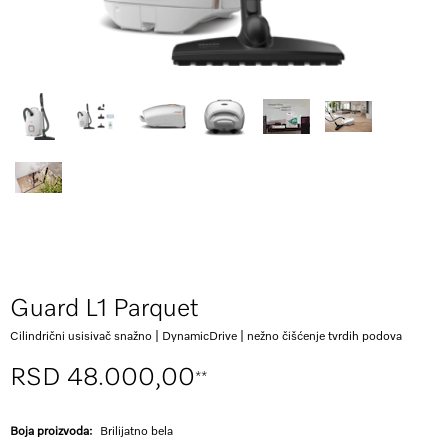
Guard L1 Parquet
Cilindrični usisivač snažno | DynamicDrive | nežno čišćenje tvrdih podova
RSD 48.000,00
**
Boja proizvoda:
Brilijatno bela