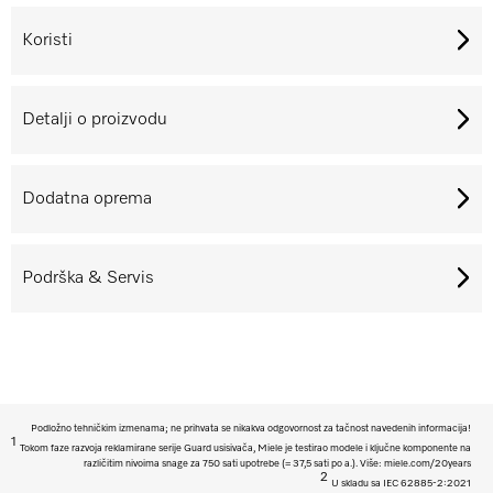
Koristi
Detalji o proizvodu
Dodatna oprema
Podrška & Servis
Podložno tehničkim izmenama; ne prihvata se nikakva odgovornost za tačnost navedenih informacija!
1
Tokom faze razvoja reklamirane serije Guard usisivača, Miele je testirao modele i ključne komponente na
različitim nivoima snage za 750 sati upotrebe (= 37,5 sati po a.). Više: miele.com/20years
2
U skladu sa IEC 62885-2:2021