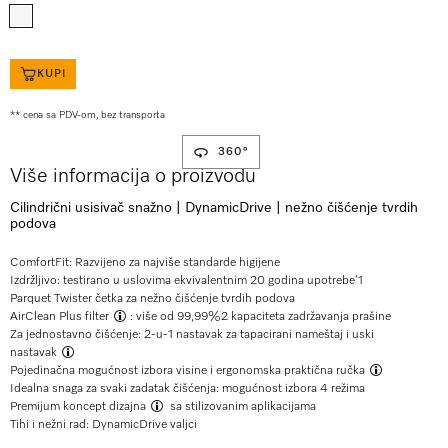
KUPI
** cena sa PDV-om, bez transporta
360°
Više informacija o proizvodu
Cilindrični usisivač snažno | DynamicDrive | nežno čišćenje tvrdih
podova
ComfortFit: Razvijeno za najviše standarde higijene
Izdržljivo: testirano u uslovima ekvivalentnim 20 godina upotrebe’
1
Parquet Twister četka za nežno čišćenje tvrdih podova
AirClean Plus filter
: više od 99,99%
2
kapaciteta zadržavanja prašine
Za jednostavno čišćenje:
2-u-1 nastavak za tapacirani nameštaj i uski
nastavak
Pojedinačna mogućnost izbora visine i ergonomska
praktična ručka
Idealna snaga za svaki zadatak čišćenja: mogućnost izbora 4 režima
Premijum koncept dizajna
sa stilizovanim aplikacijama
Tihi i nežni rad: DynamicDrive valjci