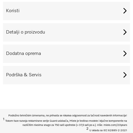
Koristi
Detalji o proizvodu
Dodatna oprema
Podrška & Servis
Podložno tehničkim izmenama; ne prihvata se nikakva odgovornost za tačnost navedenih informacija!
1
Tokom faze razvoja reklamirane serije Guard usisivača, Miele je testirao modele i ključne komponente na
različitim nivoima snage za 750 sati upotrebe (= 37,5 sati po a.). Više: miele.com/20years
2
U skladu sa IEC 62885-2:2021