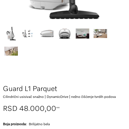
Guard L1 Parquet
Cilindrični usisivač snažno | DynamicDrive | nežno čišćenje tvrdih podova
RSD 48.000,00
**
Boja proizvoda:
Brilijatno bela