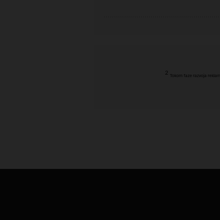
2
Tokom faze razvoja reklam