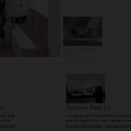
Vrhunske performanse
čišćenja
it
HyClean Pure TU
bezb. bolji
Uz najbolje performanse filtera za čist vaz
savanja.
podršku dugoročnom veku trajanja usisiv
omfortFit"
Pronađi više podataka o "HyClean Pure T