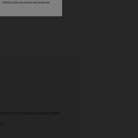
Slika(e) služe kao primer, radi ilustracije
A
edi prostor i omogućava uređaju Miele
jn"