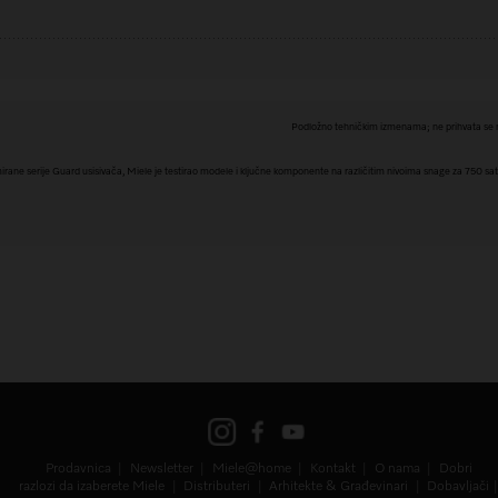
Podložno tehničkim izmenama; ne prihvata se n
irane serije Guard usisivača, Miele je testirao modele i ključne komponente na različitim nivoima snage za 750 sat
Prodavnica
Newsletter
Miele@home
Kontakt
O nama
Dobri
razlozi da izaberete Miele
Distributeri
Arhitekte & Građevinari
Dobavljači