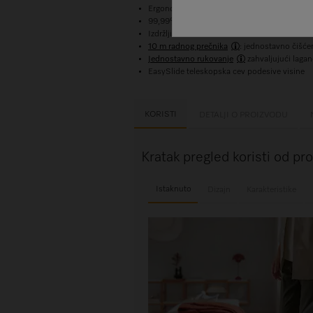
Ergonomska ručka: za praktično rukovanje
99,99%
1
kapaciteta zadržavanja prašine uz Ai
Izdržljivo: testirano u uslovima ekvivalentn
10 m radnog prečnika
: jednostavno čišćen
Jednostavno rukovanje
zahvaljujući laga
EasySlide teleskopska cev podesive visine
KORISTI
DETALJI O PROIZVODU
Kratak pregled koristi od pr
Istaknuto
Dizajn
Karakteristike