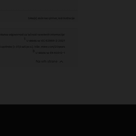
Slika(e) služe kao primer, radi ilustracije
ikakva odgovornost za tačnost navedenih informacija!
1
U skladu sa IEC 62885-2:2021
i upotrebe (= 37,5 sati po a.). Više: miele.com/20years
3
U skladu sa EN 60312-1
Na vrh strane