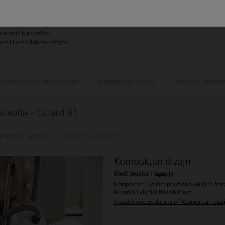
rClean filter
im 20 godina upotrebe’
2
je velikih površina
nom i kompaktnom dizajnu
MATERIJALI ZA PREUZIMANJE
PODRŠKA & SERVIS
DODATNA OPREM
oizvoda - Guard S1
Korisnički interfejsi
Čistoća za udobnost
Kompaktan dizajn
Štedi prostor i lagan je
Kompaktan i agilan: praktična veličina št
Guard S1 visoku fleksibilnost.
Pronađi više podataka o "Kompaktan diza