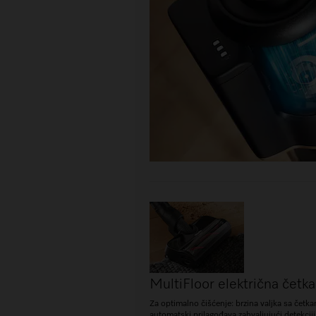
MultiFloor električna četka
Za optimalno čišćenje: brzina valjka sa četk
automatski prilagođava zahvaljujući detekcij