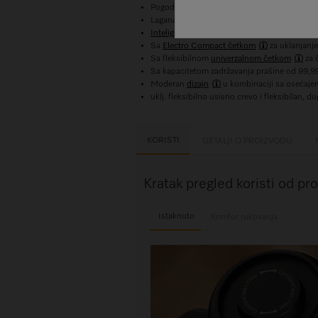
Pogodna Grab&Go funkcija zahvaljujući
Spe
Lagana i kompaktna: posuda za prašinu od 3,1
Inteligentna električna četka
s automatsk
Sa
Electro Compact četkom
za uklanjanje
Sa fleksibilnom
univerzalnom četkom
za č
Sa kapacitetom zadržavanja prašine od 99,
Moderan
dizajn
u kombinaciji sa osećajem
uklj. fleksibilno usisno crevo i fleksibilan, 
KORISTI
DETALJI O PROIZVODU
Kratak pregled koristi od pr
Istaknuto
Komfor rukovanja