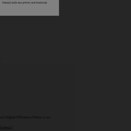
Slika(e) služe kao primer, radi ilustracije
A
jući Digital Efficiency Motor-u sa
ficiency"