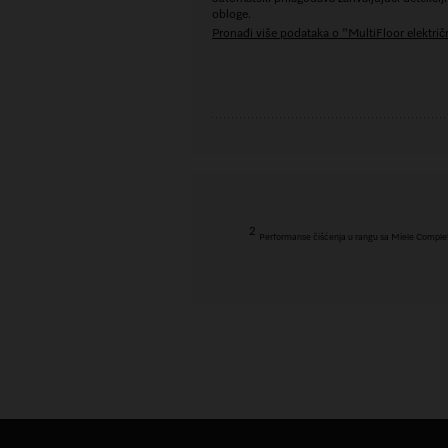
obloge.
Pronađi više podataka o "MultiFloor električ
2
Performanse čišćenja u rangu sa Miele Complete