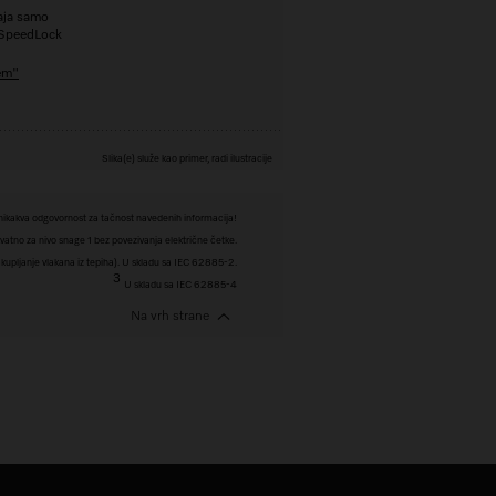
đaja samo
 SpeedLock
em"
Slika(e) služe kao primer, radi ilustracije
ikakva odgovornost za tačnost navedenih informacija!
atno za nivo snage 1 bez povezivanja električne četke.
upljanje vlakana iz tepiha). U skladu sa IEC 62885-2.
3
U skladu sa IEC 62885-4
Na vrh strane