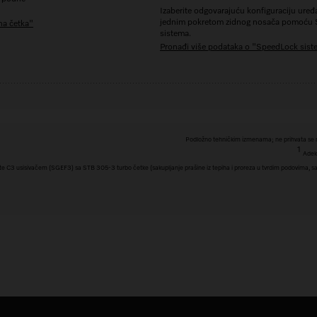
Izaberite odgovarajuću konfiguraciju ure
jednim pokretom zidnog nosača pomoću
na četka"
sistema.
Pronađi više podataka o "SpeedLock sist
Podložno tehničkim izmenama; ne prihvata se n
1
Adekv
 C3 usisivačem (SGEF3) sa STB 305-3 turbo četke (sakupljanje prašine iz tepiha i proreza u tvrdim podovima, sak