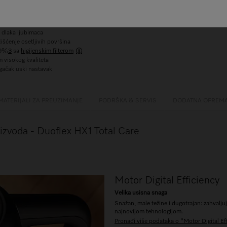
edLock zidnom držaču
 kg / 0,3 l
im podešavanjem snage
 dlaka ljubimaca
išćenje osetljivih površina
99%
3
sa
higijenskim filterom
 visokog kvaliteta
dugačak uski nastavak
MATERIJALI ZA PREUZIMANJE
PODRŠKA & SERVIS
DODATNA OPREM
oizvoda - Duoflex HX1 Total Care
Motor Digital Efficiency
Velika usisna snaga
Snažan, male težine i dugotrajan: zahvalju
najnovijom tehnologijom.
Pronađi više podataka o "Motor Digital Ef