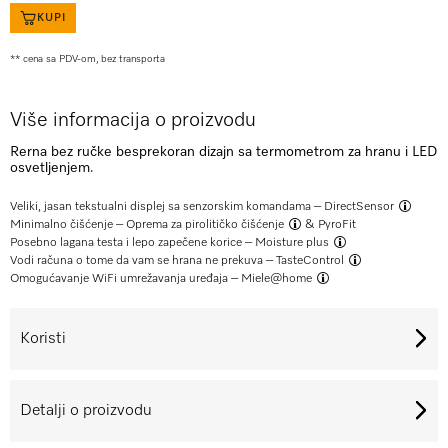
KUPI
** cena sa PDV-om, bez transporta
Više informacija o proizvodu
Rerna bez ručke besprekoran dizajn sa termometrom za hranu i LED
osvetljenjem.
Veliki, jasan tekstualni displej sa senzorskim komandama –
DirectSensor
Minimalno čišćenje –
Oprema za pirolitičko čišćenje
& PyroFit
Posebno lagana testa i lepo zapečene korice –
Moisture plus
Vodi računa o tome da vam se hrana ne prekuva –
TasteControl
Omogućavanje WiFi umrežavanja uređaja –
Miele@home
Koristi
Detalji o proizvodu