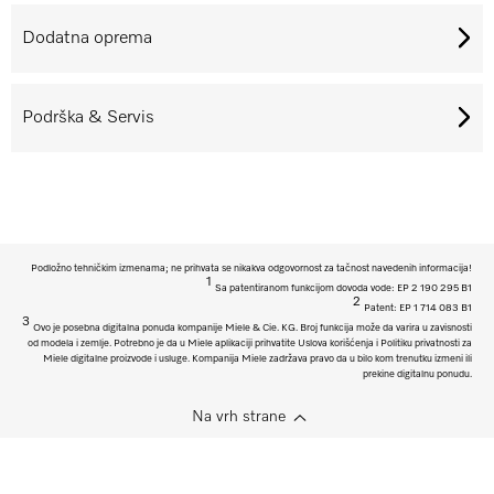
Dodatna oprema
Podrška & Servis
Podložno tehničkim izmenama; ne prihvata se nikakva odgovornost za tačnost navedenih informacija!
1
Sa patentiranom funkcijom dovoda vode: EP 2 190 295 B1
2
Patent: EP 1 714 083 B1
3
Ovo je posebna digitalna ponuda kompanije Miele & Cie. KG. Broj funkcija može da varira u zavisnosti
od modela i zemlje. Potrebno je da u Miele aplikaciji prihvatite Uslova korišćenja i Politiku privatnosti za
Miele digitalne proizvode i usluge. Kompanija Miele zadržava pravo da u bilo kom trenutku izmeni ili
prekine digitalnu ponudu.
Na vrh strane