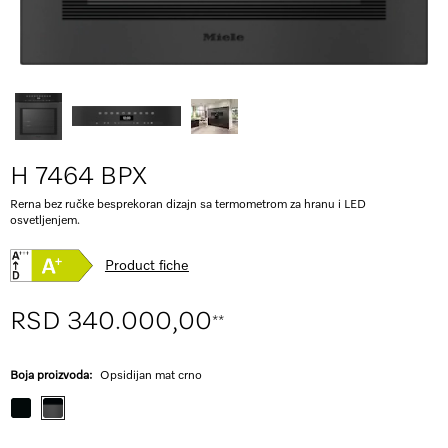
H 7464 BPX
Rerna bez ručke besprekoran dizajn sa termometrom za hranu i LED
osvetljenjem.
Product fiche
RSD 340.000,00
**
Boja proizvoda:
Opsidijan mat crno