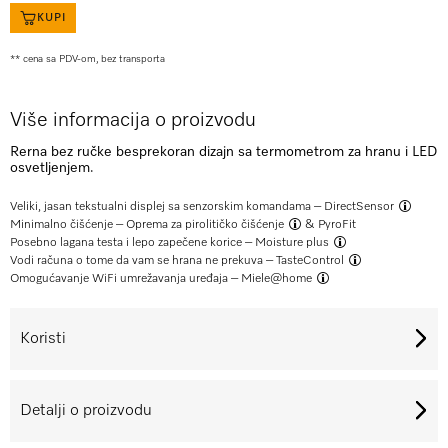
KUPI
** cena sa PDV-om, bez transporta
Više informacija o proizvodu
Rerna bez ručke besprekoran dizajn sa termometrom za hranu i LED
osvetljenjem.
Veliki, jasan tekstualni displej sa senzorskim komandama –
DirectSensor
Minimalno čišćenje –
Oprema za pirolitičko čišćenje
& PyroFit
Posebno lagana testa i lepo zapečene korice –
Moisture plus
Vodi računa o tome da vam se hrana ne prekuva –
TasteControl
Omogućavanje WiFi umrežavanja uređaja –
Miele@home
Koristi
Detalji o proizvodu