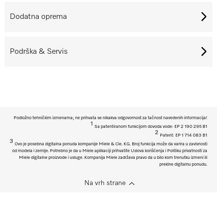
Dodatna oprema
Podrška & Servis
Podložno tehničkim izmenama; ne prihvata se nikakva odgovornost za tačnost navedenih informacija!
1
Sa patentiranom funkcijom dovoda vode: EP 2 190 295 B1
2
Patent: EP 1 714 083 B1
3
Ovo je posebna digitalna ponuda kompanije Miele & Cie. KG. Broj funkcija može da varira u zavisnosti
od modela i zemlje. Potrebno je da u Miele aplikaciji prihvatite Uslova korišćenja i Politiku privatnosti za
Miele digitalne proizvode i usluge. Kompanija Miele zadržava pravo da u bilo kom trenutku izmeni ili
prekine digitalnu ponudu.
Na vrh strane