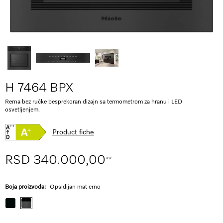
H 7464 BPX
Rerna bez ručke besprekoran dizajn sa termometrom za hranu i LED
osvetljenjem.
Product fiche
RSD 340.000,00
**
Boja proizvoda:
Opsidijan mat crno