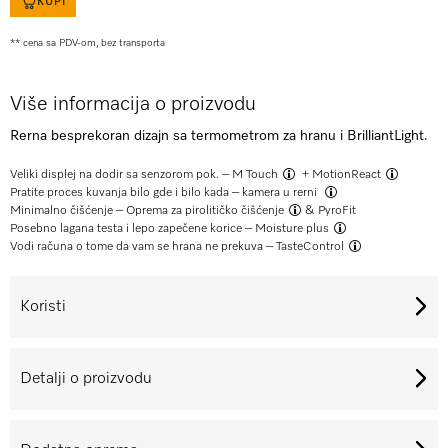
KUPI
** cena sa PDV-om, bez transporta
Više informacija o proizvodu
Rerna besprekoran dizajn sa termometrom za hranu i BrilliantLight.
Veliki displej na dodir sa senzorom pok. –
M Touch
+
MotionReact
Pratite proces kuvanja bilo gde i bilo kada –
kamera u rerni
Minimalno čišćenje –
Oprema za pirolitičko čišćenje
& PyroFit
Posebno lagana testa i lepo zapečene korice –
Moisture plus
Vodi računa o tome da vam se hrana ne prekuva –
TasteControl
Koristi
Detalji o proizvodu