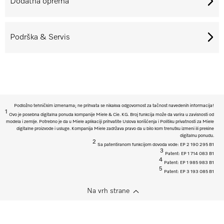
Dodatna oprema
Podrška & Servis
Podložno tehničkim izmenama; ne prihvata se nikakva odgovornost za tačnost navedenih informacija!
1
Ovo je posebna digitalna ponuda kompanije Miele & Cie. KG. Broj funkcija može da varira u zavisnosti od
modela i zemlje. Potrebno je da u Miele aplikaciji prihvatite Uslova korišćenja i Politiku privatnosti za Miele
digitalne proizvode i usluge. Kompanija Miele zadržava pravo da u bilo kom trenutku izmeni ili prekine
digitalnu ponudu.
2
Sa patentiranom funkcijom dovoda vode: EP 2 190 295 B1
3
Patent: EP 1 714 083 B1
4
Patent: EP 1 985 983 B1
5
Patent: EP 3 193 085 B1
Na vrh strane