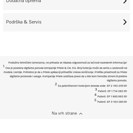
Dodatna oprema
Podrška & Servis
Podložno tehničkim izmenama; ne prihvata se nikakva odgovornost za tačnost navedenih informacija!
1
Ovo je posebna digitalna ponuda kompanije Miele & Cie. KG. Broj funkcija može da varira u zavisnosti od
modela i zemlje. Potrebno je da u Miele aplikaciji prihvatite Uslova korišćenja i Politiku privatnosti za Miele
digitalne proizvode i usluge. Kompanija Miele zadržava pravo da u bilo kom trenutku izmeni ili prekine
digitalnu ponudu.
2
Sa patentiranom funkcijom dovoda vode: EP 2 190 295 B1
3
Patent: EP 1 714 083 B1
4
Patent: EP 1 985 983 B1
5
Patent: EP 3 193 085 B1
Na vrh strane