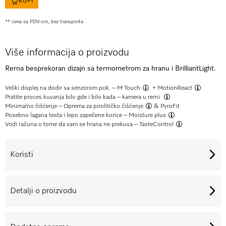
KUPI
** cena sa PDV-om, bez transporta
Više informacija o proizvodu
Rerna besprekoran dizajn sa termometrom za hranu i BrilliantLight.
Veliki displej na dodir sa senzorom pok. –
M Touch
+
MotionReact
Pratite proces kuvanja bilo gde i bilo kada –
kamera u rerni
Minimalno čišćenje –
Oprema za pirolitičko čišćenje
& PyroFit
Posebno lagana testa i lepo zapečene korice –
Moisture plus
Vodi računa o tome da vam se hrana ne prekuva –
TasteControl
Koristi
Detalji o proizvodu