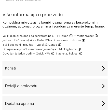
Više informacija o proizvodu
Kompaktna mikrotalasna kombinovana rerna sa besprekornim
dizajnom, automat. programima i sondom za merenje temp. hrane.
Veliki displej na dodir sa senzorom pok. –
M Touch
+
MotionReact
Jednost. čišć. –
odeljak sa PerfectClean i tkanom strukturom
Brži i dosledniji rezultati –
Quick & Gentle
Omogućavanje WiFi umrežavanja uređaja –
Miele@home
Dovoljan je jedan dodir –
Quick MW
i
taster za kokice
Koristi
Detalji o proizvodu
Dodatna oprema