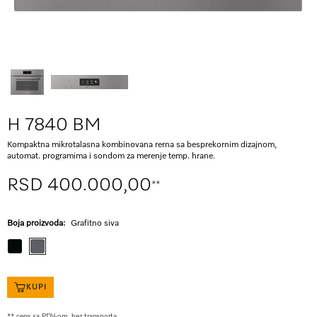
H 7840 BM
Kompaktna mikrotalasna kombinovana rerna sa besprekornim dizajnom,
automat. programima i sondom za merenje temp. hrane.
RSD 400.000,00
**
Boja proizvoda:
Grafitno siva
KUPI
** cena sa PDV-om, bez transporta