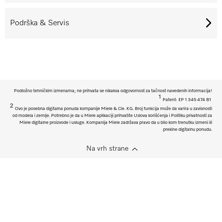
Podrška & Servis
Podložno tehničkim izmenama; ne prihvata se nikakva odgovornost za tačnost navedenih informacija!
1
Patent: EP 1 345 474 B1
2
Ovo je posebna digitalna ponuda kompanije Miele & Cie. KG. Broj funkcija može da varira u zavisnosti
od modela i zemlje. Potrebno je da u Miele aplikaciji prihvatite Uslova korišćenja i Politiku privatnosti za
Miele digitalne proizvode i usluge. Kompanija Miele zadržava pravo da u bilo kom trenutku izmeni ili
prekine digitalnu ponudu.
Na vrh strane