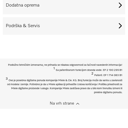
Dodatna oprema
Podrška & Servis
Podložno tehničkim izmenama; ne prihvata se nikakva odgovornost za tačnost navedenih informacija!
1
Sa patentiranom funkcijom dovoda vode: EP 2 190 295 B1
2
Patent: EP 1 714 083 B1
3
Ovo je posebna digitalna ponuda kompanije Miele & Cie. KG. Broj funkcija može da varira u zavisnosti
od modela i zemlje. Potrebno je da u Miele aplikaciji prihvatite Uslova korišćenja i Politiku privatnosti za
Miele digitalne proizvode i usluge. Kompanija Miele zadržava pravo da u bilo kom trenutku izmeni ili
prekine digitalnu ponudu.
Na vrh strane