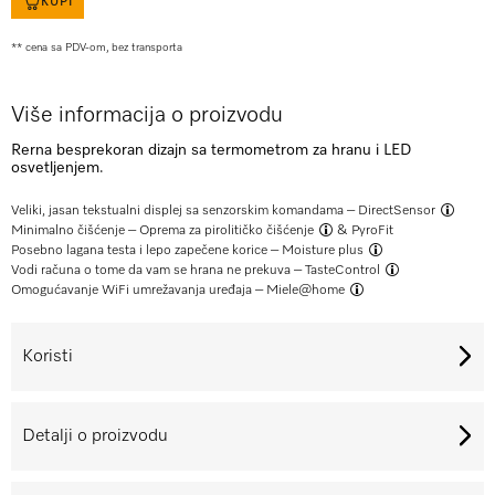
KUPI
** cena sa PDV-om, bez transporta
Više informacija o proizvodu
Rerna besprekoran dizajn sa termometrom za hranu i LED
osvetljenjem.
Veliki, jasan tekstualni displej sa senzorskim komandama –
DirectSensor
Minimalno čišćenje –
Oprema za pirolitičko čišćenje
& PyroFit
Posebno lagana testa i lepo zapečene korice –
Moisture plus
Vodi računa o tome da vam se hrana ne prekuva –
TasteControl
Omogućavanje WiFi umrežavanja uređaja –
Miele@home
Koristi
Detalji o proizvodu